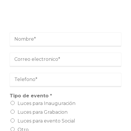
N
o
m
b
C
r
o
e
r
*
r
T
e
e
o
l
e
e
Tipo de evento *
l
f
e
Luces para Inauguración
o
c
n
Luces para Grabacion
t
o
r
Luces para evento Social
*
ó
Otro